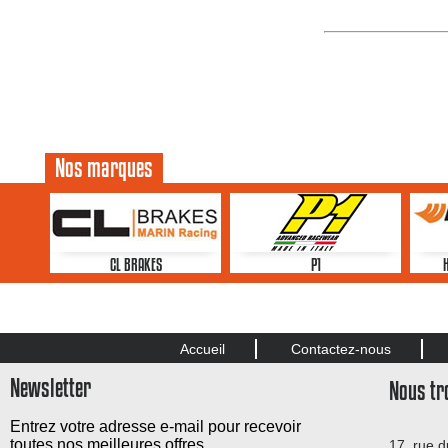
Nos marques
CL BRAKES
P1
Accueil
Contactez-nous
Newsletter
Nous tr
Entrez votre adresse e-mail pour recevoir
toutes nos meilleures offres.
17, rue 