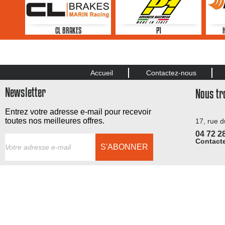
CL BRAKES
P1
Accueil
Contactez-nous
Newsletter
Nous tr
Entrez votre adresse e-mail pour recevoir
toutes nos meilleures offres.
17, rue 
04 72 2
Contacte