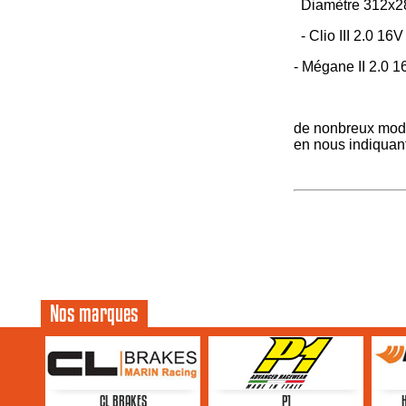
Diamètre 312x2
- Clio III 2.0 1
- Mégane II 2.0
de nonbreux modèl
en nous indiquant
Nos marques
CL BRAKES
P1