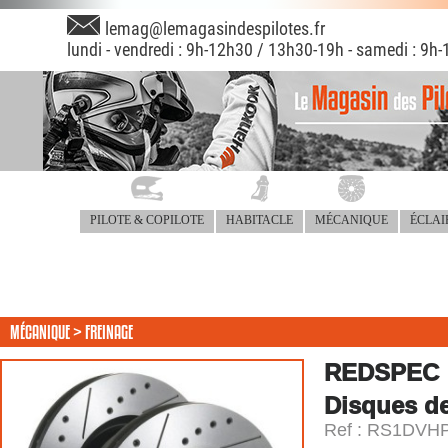
lemag@lemagasindespilotes.fr
lundi - vendredi : 9h-12h30 / 13h30-19h - samedi : 9h-
PILOTE & COPILOTE
HABITACLE
MÉCANIQUE
ÉCLAI
MÉCANIQUE >
FREINAGE
REDSPEC
Disques de
Ref : RS1DVH