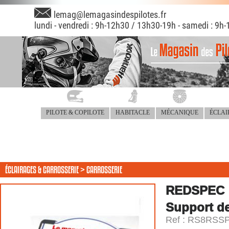
lemag@lemagasindespilotes.fr
lundi - vendredi : 9h-12h30 / 13h30-19h - samedi : 9h-
PILOTE & COPILOTE
HABITACLE
MÉCANIQUE
ÉCLAI
ÉCLAIRAGES & CARROSSERIE >
CARROSSERIE
REDSPEC
Support d
Ref : RS8RSS