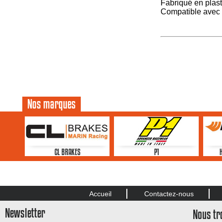
Fabriqué en plast
Compatible avec l
Nos marques
CL BRAKES
P1
Accueil
Contactez-nous
Newsletter
Nous tr